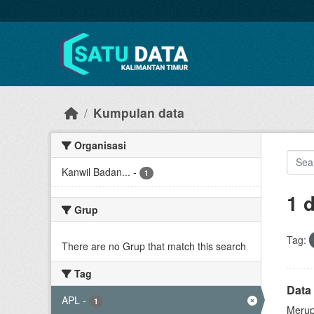
Skip to main content
Kumpulan data
Organisasi
Kanwil Badan...
-
1
1 
Grup
Tag:
There are no Grup that match this search
Tag
Data 
APL
-
1
Merup