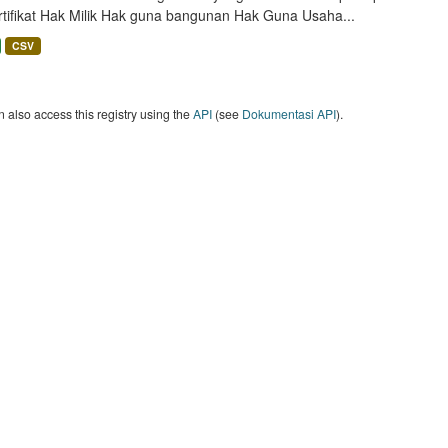
rtifikat Hak Milik Hak guna bangunan Hak Guna Usaha...
CSV
 also access this registry using the
API
(see
Dokumentasi API
).