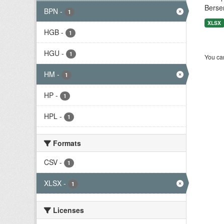
Berse
BPN
-
1
XLSX
HGB
-
1
HGU
-
1
You can
HM
-
1
HP
-
1
HPL
-
1
Formats
CSV
-
1
XLSX
-
1
Licenses