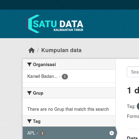
Skip to main content
Kumpulan data
Organisasi
Kanwil Badan...
-
1
1 
Grup
Tag:
There are no Grup that match this search
Forma
Tag
APL
-
1
Data 