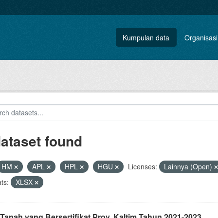
Kumpulan data
Organisasi
dataset found
HM
APL
HPL
HGU
Licenses:
Lainnya (Open)
ts:
XLSX
Tanah yang Bersertifikat Prov. Kaltim Tahun 2021-2023