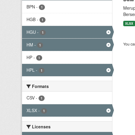
BPN
-
1
Merup
Berse
HGB
-
1
XLSX
HGU
-
1
You can
HM
-
1
HP
-
1
HPL
-
1
Formats
CSV
-
1
XLSX
-
1
Licenses