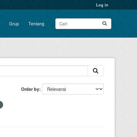
Log in
Grup
Tentang
Order by