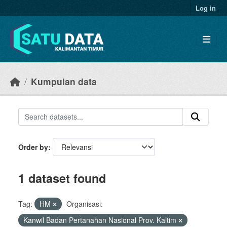
Skip to main content
Log in
Kumpulan data
Order by
1 dataset found
Tag:
HM
Organisasi:
Kanwil Badan Pertanahan Nasional Prov. Kaltim