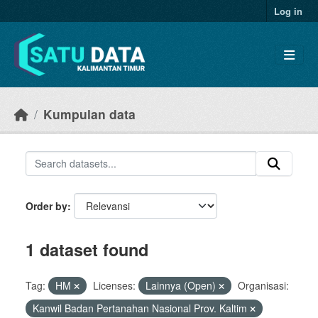
Skip to main content
Log in
Kumpulan data
Order by
1 dataset found
Tag:
HM
Licenses:
Lainnya (Open)
Organisasi:
Kanwil Badan Pertanahan Nasional Prov. Kaltim