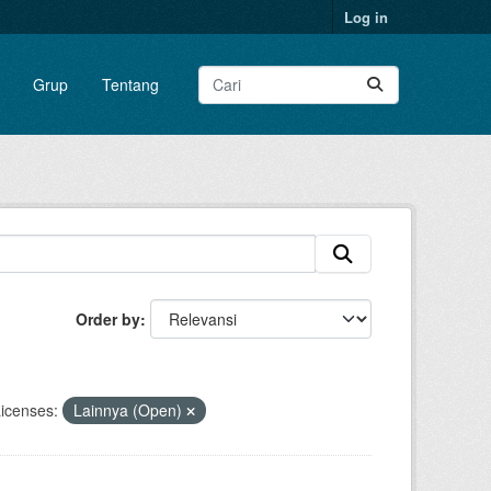
Log in
Grup
Tentang
Order by
icenses:
Lainnya (Open)