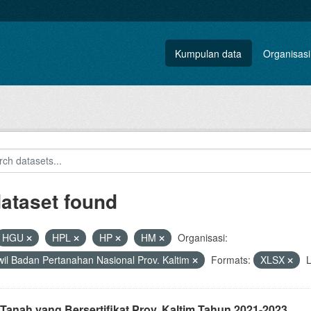
Kumpulan data
Organisasi
dataset found
HGU
HPL
HP
HM
Organisasi:
il Badan Pertanahan Nasional Prov. Kaltim
Formats:
XLSX
L
Tanah yang Bersertifikat Prov. Kaltim Tahun 2021-2023