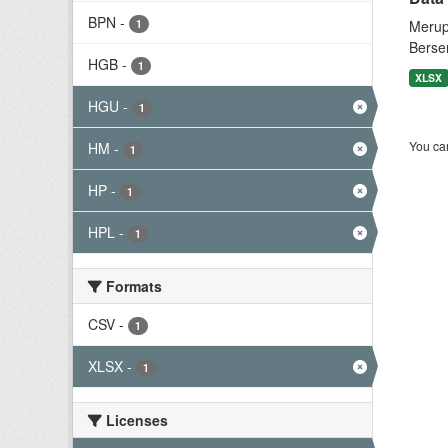
BPN
-
1
Merup
Berse
HGB
-
1
XLSX
HGU
-
1
You can
HM
-
1
HP
-
1
HPL
-
1
Formats
CSV
-
1
XLSX
-
1
Licenses