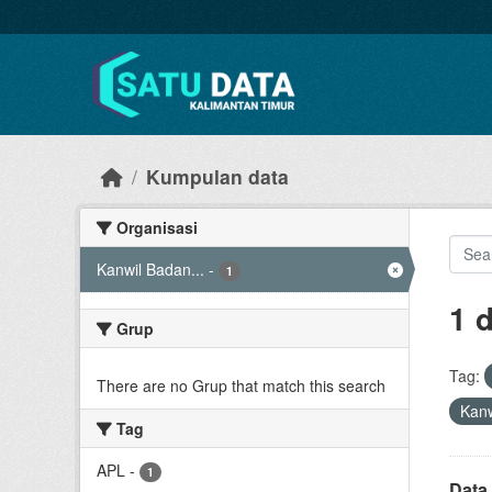
Skip to main content
Kumpulan data
Organisasi
Kanwil Badan...
-
1
1 
Grup
Tag:
There are no Grup that match this search
Kanw
Tag
APL
-
1
Data 