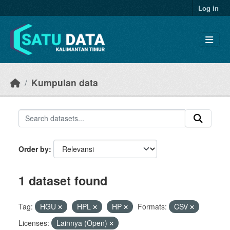
Skip to main content
Log in
Kumpulan data
Order by
1 dataset found
Tag:
HGU
HPL
HP
Formats:
CSV
Licenses:
Lainnya (Open)