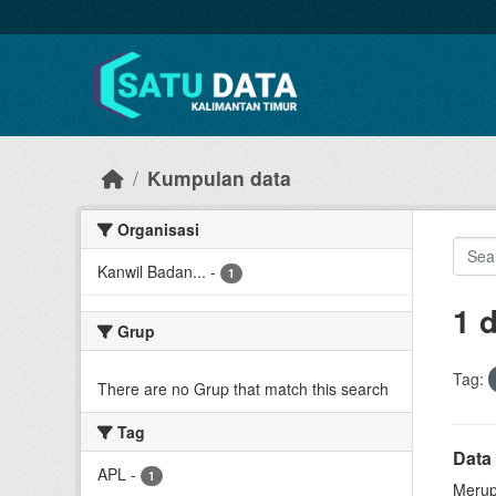
Skip to main content
Kumpulan data
Organisasi
Kanwil Badan...
-
1
1 
Grup
Tag:
There are no Grup that match this search
Tag
Data 
APL
-
1
Merup