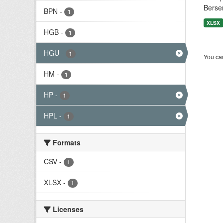
Berse
BPN
-
1
XLSX
HGB
-
1
HGU
-
1
You can
HM
-
1
HP
-
1
HPL
-
1
Formats
CSV
-
1
XLSX
-
1
Licenses