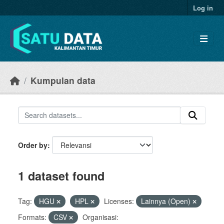
Skip to main content
Log in
Kumpulan data
Order by
1 dataset found
Tag:
HGU
HPL
Licenses:
Lainnya (Open)
Formats:
CSV
Organisasi: