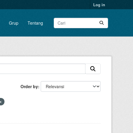
Log in
Grup
Tentang
Order by