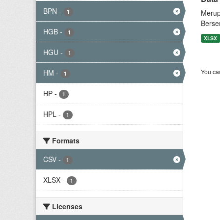
BPN
-
1
Merup
Berse
HGB
-
1
XLSX
HGU
-
1
You can
HM
-
1
HP
-
1
HPL
-
1
Formats
CSV
-
1
XLSX
-
1
Licenses