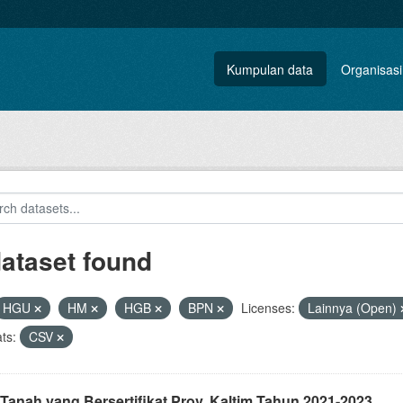
Kumpulan data
Organisasi
dataset found
HGU
HM
HGB
BPN
Licenses:
Lainnya (Open)
ts:
CSV
Tanah yang Bersertifikat Prov. Kaltim Tahun 2021-2023