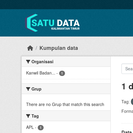
Skip to main content
Kumpulan data
Organisasi
Kanwil Badan...
-
1
1 
Grup
Tag:
There are no Grup that match this search
Forma
Tag
APL
-
1
Data 