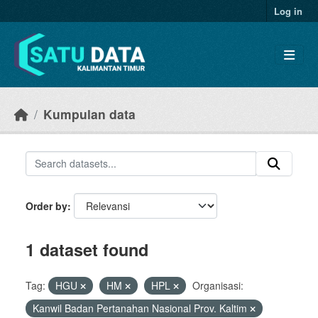
Skip to main content
Log in
Kumpulan data
Order by
1 dataset found
Tag:
HGU
HM
HPL
Organisasi:
Kanwil Badan Pertanahan Nasional Prov. Kaltim