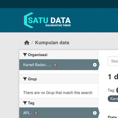
Skip to main content
Kumpulan data
Organisasi
Kanwil Badan...
-
1
1 
Grup
Tag:
There are no Grup that match this search
Kanw
Tag
APL
-
1
Data 