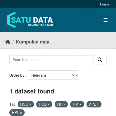
Skip to main content
Log in
Kumpulan data
Order by
1 dataset found
Tag:
HGU
HGB
HP
HM
APL
HPL