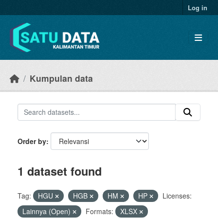
Skip to main content
Log in
Kumpulan data
Order by
1 dataset found
Tag:
HGU
HGB
HM
HP
Licenses:
Lainnya (Open)
Formats:
XLSX