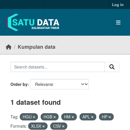
Skip to main content
Log in
Kumpulan data
Order by
1 dataset found
Tag:
HGU
HGB
HM
APL
HP
Formats:
XLSX
CSV