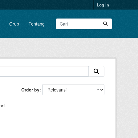
Log in
Grup
Tentang
Order by
asi: