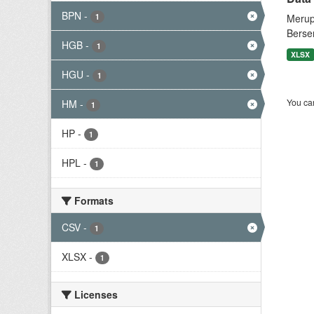
BPN
-
1
Merup
Berse
HGB
-
1
XLSX
HGU
-
1
You can
HM
-
1
HP
-
1
HPL
-
1
Formats
CSV
-
1
XLSX
-
1
Licenses