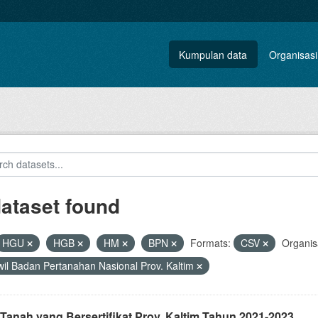
Kumpulan data
Organisasi
dataset found
HGU
HGB
HM
BPN
Formats:
CSV
Organis
il Badan Pertanahan Nasional Prov. Kaltim
Tanah yang Bersertifikat Prov. Kaltim Tahun 2021-2023