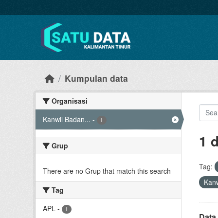
Skip to main content
Kumpulan data
Organisasi
Kanwil Badan...
-
1
1 
Grup
Tag:
There are no Grup that match this search
Kanw
Tag
APL
-
1
Data 