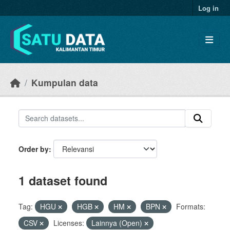
Skip to main content
Log in
Kumpulan data
Order by
1 dataset found
Tag:
HGU
HGB
HM
BPN
Formats:
CSV
Licenses:
Lainnya (Open)