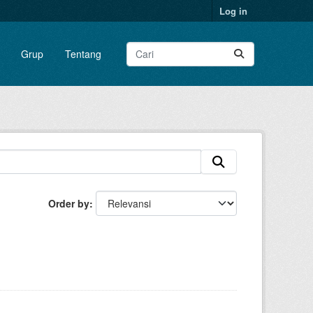
Log in
Grup
Tentang
Order by