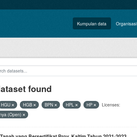
Kumpulan data
Organisasi
dataset found
HGU
HGB
BPN
HPL
HP
Licenses:
nya (Open)
Tanah yang Bersertifikat Prov. Kaltim Tahun 2021-2023