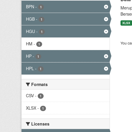
BPN
-
1
Merup
Berse
HGB
-
1
XLSX
HGU
-
1
You can
HM
-
1
HP
-
1
HPL
-
1
Formats
CSV
-
1
XLSX
-
1
Licenses