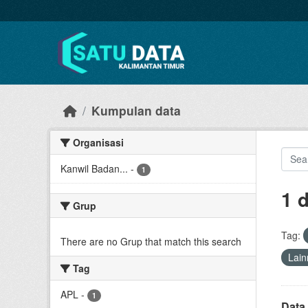
Skip to main content
Kumpulan data
Organisasi
Kanwil Badan...
-
1
1 
Grup
Tag:
There are no Grup that match this search
Lain
Tag
APL
-
1
Data 