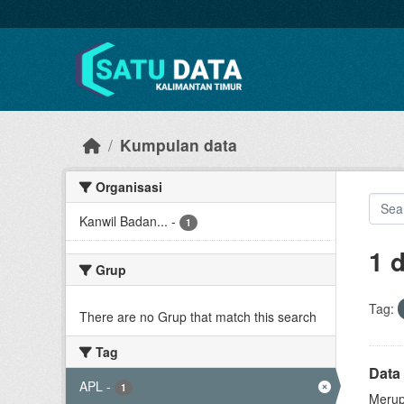
Skip to main content
Kumpulan data
Organisasi
Kanwil Badan...
-
1
1 
Grup
Tag:
There are no Grup that match this search
Tag
Data 
APL
-
1
Merup