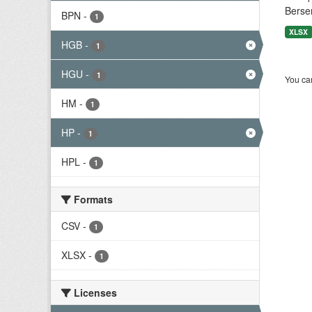
Berse
BPN
-
1
XLSX
HGB
-
1
HGU
-
1
You can
HM
-
1
HP
-
1
HPL
-
1
Formats
CSV
-
1
XLSX
-
1
Licenses