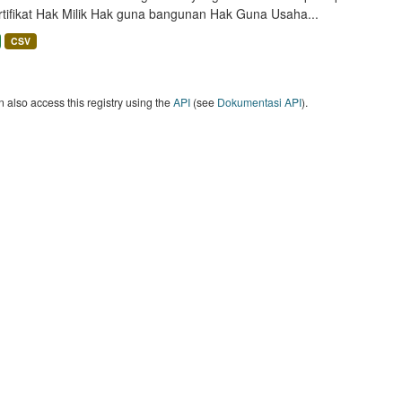
rtifikat Hak Milik Hak guna bangunan Hak Guna Usaha...
CSV
 also access this registry using the
API
(see
Dokumentasi API
).