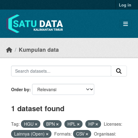
Skip to main content
Log in
Kumpulan data
Order by
1 dataset found
Tag:
HGU
BPN
HPL
HP
Licenses:
Lainnya (Open)
Formats:
CSV
Organisasi: