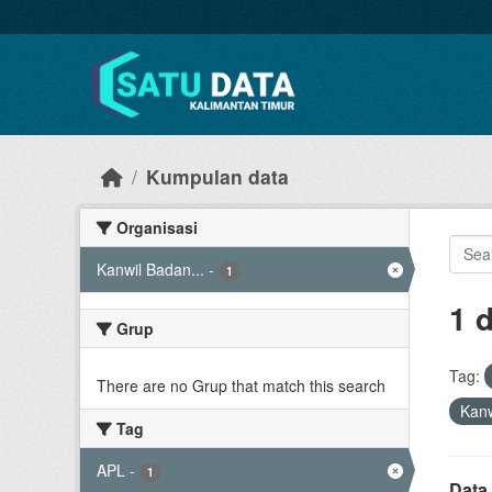
Skip to main content
Kumpulan data
Organisasi
Kanwil Badan...
-
1
1 
Grup
Tag:
There are no Grup that match this search
Kanw
Tag
APL
-
1
Data 