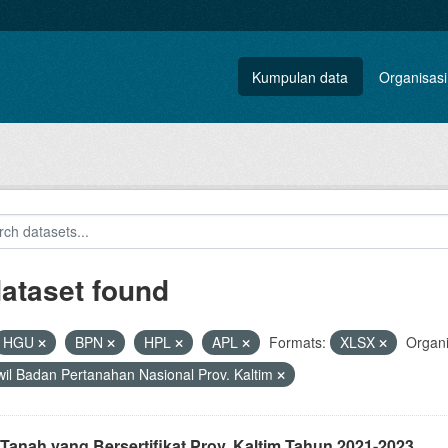
Kumpulan data
Organisasi
dataset found
HGU
BPN
HPL
APL
Formats:
XLSX
Organi
il Badan Pertanahan Nasional Prov. Kaltim
Tanah yang Bersertifikat Prov. Kaltim Tahun 2021-2023