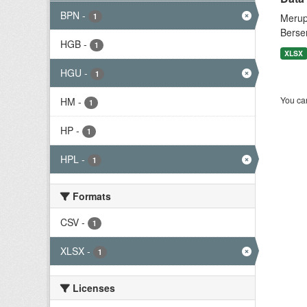
BPN
-
1
Merup
Berse
HGB
-
1
XLSX
HGU
-
1
You can
HM
-
1
HP
-
1
HPL
-
1
Formats
CSV
-
1
XLSX
-
1
Licenses