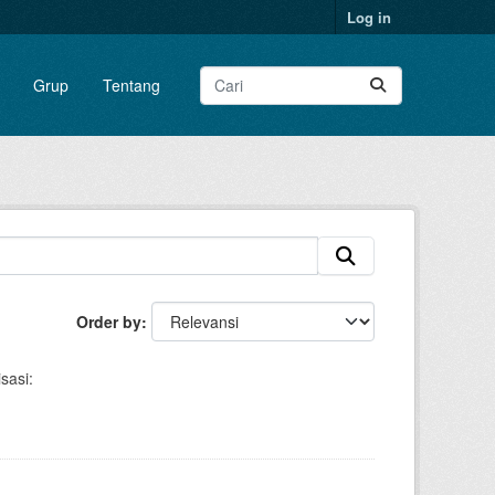
Log in
Grup
Tentang
Order by
sasi: