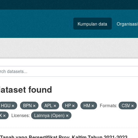
Kumpulan data
Organisasi
dataset found
HGU
BPN
APL
HP
HM
Formats:
CSV
X
Licenses:
Lainnya (Open)
Tanah yang Bersertifikat Prov. Kaltim Tahun 2021-2023