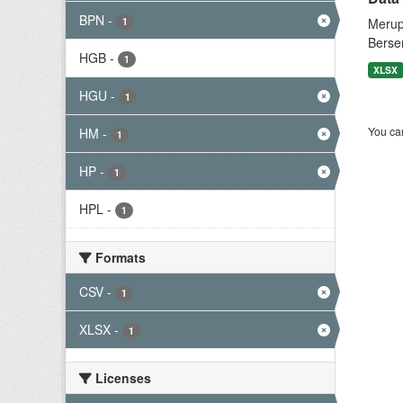
BPN
-
1
Merup
Berse
HGB
-
1
XLSX
HGU
-
1
You can
HM
-
1
HP
-
1
HPL
-
1
Formats
CSV
-
1
XLSX
-
1
Licenses