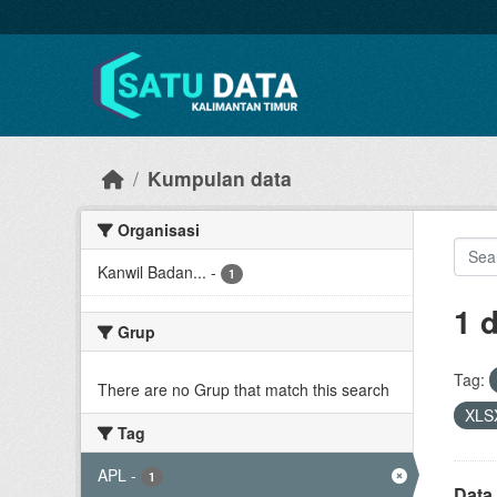
Skip to main content
Kumpulan data
Organisasi
Kanwil Badan...
-
1
1 
Grup
Tag:
There are no Grup that match this search
XLS
Tag
APL
-
1
Data 