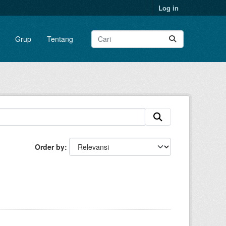
Log in
Grup
Tentang
Order by