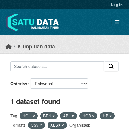
Skip to main content
Log in
Kumpulan data
Order by
1 dataset found
Tag:
HGU
BPN
APL
HGB
HP
Formats:
CSV
XLSX
Organisasi: