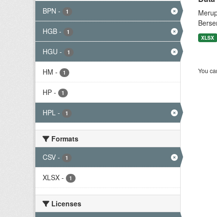
BPN
-
1
Merup
Berse
HGB
-
1
XLSX
HGU
-
1
You can
HM
-
1
HP
-
1
HPL
-
1
Formats
CSV
-
1
XLSX
-
1
Licenses