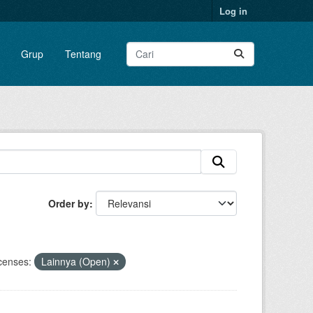
Log in
Grup
Tentang
Order by
censes:
Lainnya (Open)