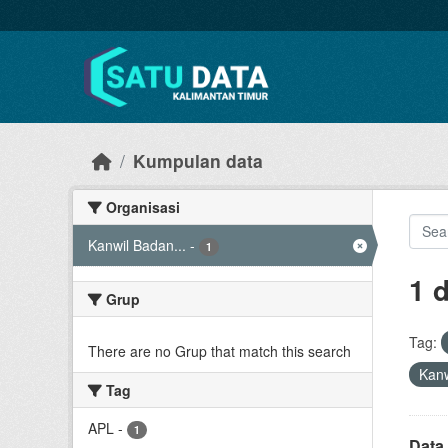
Skip to main content
Kumpulan data
Organisasi
Kanwil Badan...
-
1
1 
Grup
Tag:
There are no Grup that match this search
Kanw
Tag
APL
-
1
Data 