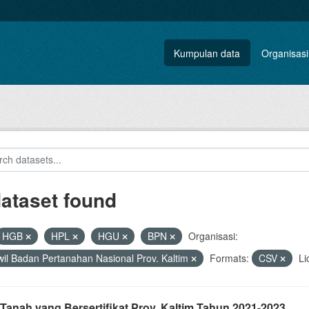
Kumpulan data
Organisasi
dataset found
HGB
HPL
HGU
BPN
Organisasi:
il Badan Pertanahan Nasional Prov. Kaltim
Formats:
CSV
Li
Tanah yang Bersertifikat Prov. Kaltim Tahun 2021-2023