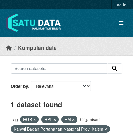
Skip to main content
Log in
Kumpulan data
Order by
1 dataset found
Tag:
HGB
HPL
HM
Organisasi:
Kanwil Badan Pertanahan Nasional Prov. Kaltim