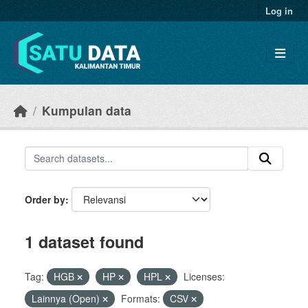
Skip to main content
Log in
Kumpulan data
Order by
1 dataset found
Tag:
HGB
HP
HPL
Licenses:
Lainnya (Open)
Formats:
CSV