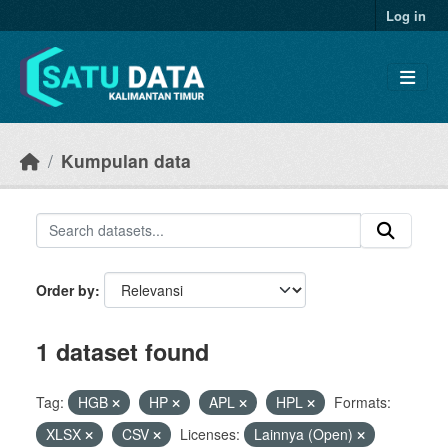
Skip to main content
Log in
Kumpulan data
Order by
1 dataset found
Tag:
HGB
HP
APL
HPL
Formats:
XLSX
CSV
Licenses:
Lainnya (Open)