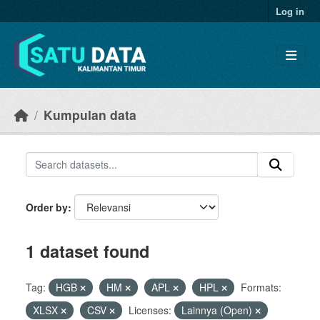
Skip to main content
Log in
Kumpulan data
Order by
1 dataset found
Tag:
HGB
HM
APL
HPL
Formats:
XLSX
CSV
Licenses:
Lainnya (Open)