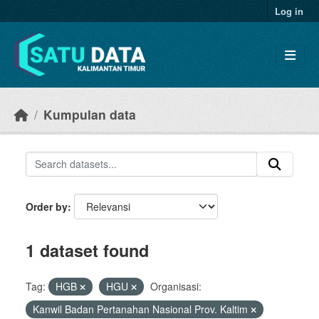
Skip to main content
Log in
Kumpulan data
Order by
1 dataset found
Tag:
HGB
HGU
Organisasi:
Kanwil Badan Pertanahan Nasional Prov. Kaltim