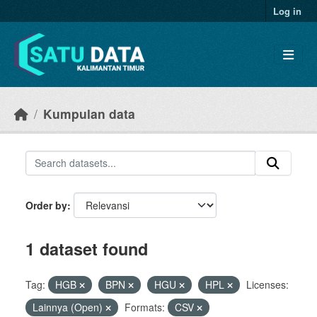
Skip to main content
Log in
Kumpulan data
Order by
1 dataset found
Tag:
HGB
BPN
HGU
HPL
Licenses:
Lainnya (Open)
Formats:
CSV