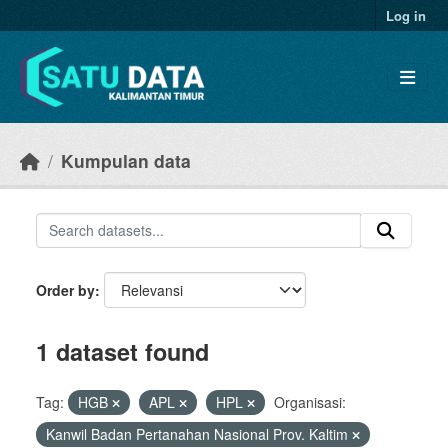
Skip to main content
Log in
Kumpulan data
Order by
1 dataset found
Tag:
HGB
APL
HPL
Organisasi:
Kanwil Badan Pertanahan Nasional Prov. Kaltim