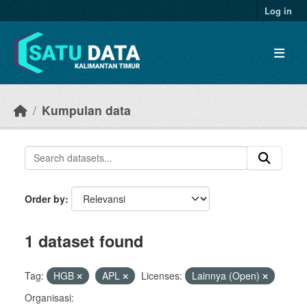
Skip to main content
Log in
Kumpulan data
Order by
1 dataset found
Tag:
HGB
APL
Licenses:
Lainnya (Open)
Organisasi: