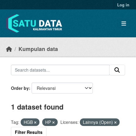
Skip to main content
Log in
Kumpulan data
Order by
1 dataset found
Tag:
HGB
HP
Licenses:
Lainnya (Open)
Filter Results