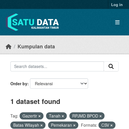
Skip to main content
Log in
Kumpulan data
Order by
1 dataset found
Tag:
Gazertir
Tanah
RPJMD BPOD
Batas Wilayah
Pemekaran
Formats:
CSV