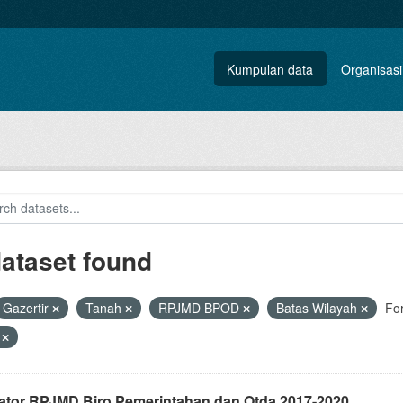
Kumpulan data
Organisasi
dataset found
Gazertir
Tanah
RPJMD BPOD
Batas Wilayah
Fo
V
kator RPJMD Biro Pemerintahan dan Otda 2017-2020