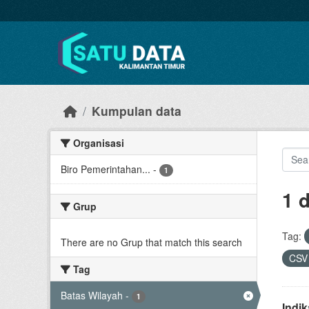
Skip to main content
Kumpulan data
Organisasi
Biro Pemerintahan...
-
1
1 
Grup
Tag:
There are no Grup that match this search
CS
Tag
Batas Wilayah
-
1
Indi