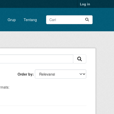
Log in
Grup
Tentang
Order by
rmats: