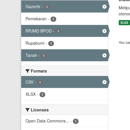
Gazertir
-
1
Melip
otono
Pemekaran
-
1
XLSX
RPJMD BPOD
-
1
You can
Rupabumi
-
1
Tanah
-
1
Formats
CSV
-
1
XLSX
-
1
Licenses
Open Data Commons...
-
1