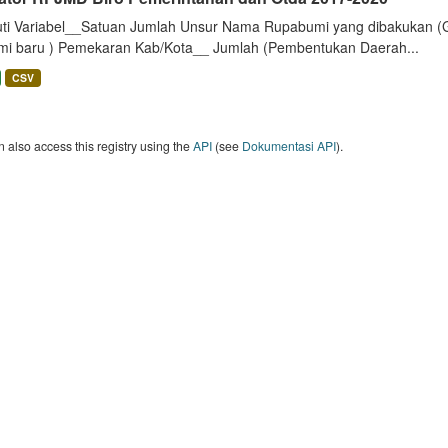
uti Variabel__Satuan Jumlah Unsur Nama Rupabumi yang dibakukan (
mi baru ) Pemekaran Kab/Kota__ Jumlah (Pembentukan Daerah...
CSV
 also access this registry using the
API
(see
Dokumentasi API
).