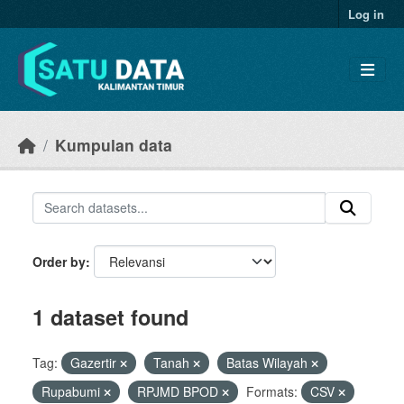
Skip to main content
Log in
Kumpulan data
Order by
1 dataset found
Tag:
Gazertir
Tanah
Batas Wilayah
Rupabumi
RPJMD BPOD
Formats:
CSV