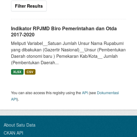
Filter Results
Indikator RPJMD Biro Pemerintahan dan Otda
2017-2020
Meliputi Variabel__Satuan Jumlah Unsur Nama Rupabumi
yang dibakukan (Gazertir Nasional)__Unsur (Pembentukan
Daerah otonomi baru ) Pemekaran Kab/Kota__ Jumlah
(Pembentukan Daerah...
XLSX
CSV
You can also access this registry using the
API
(see
Dokumentasi
API
).
About Satu Data
CKAN API