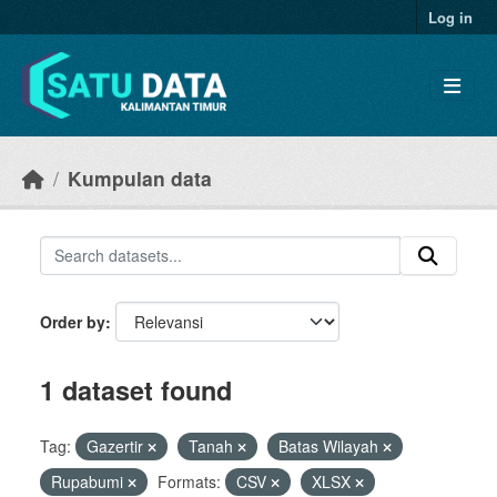
Skip to main content
Log in
Kumpulan data
Order by
1 dataset found
Tag:
Gazertir
Tanah
Batas Wilayah
Rupabumi
Formats:
CSV
XLSX