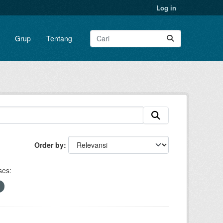
Log in
Grup
Tentang
Order by
ses: