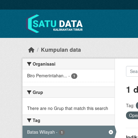
Skip to main content
Kumpulan data
Organisasi
Biro Pemerintahan...
-
1
1 
Grup
Tag:
There are no Grup that match this search
Open
Tag
Batas Wilayah
-
1
Indi