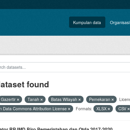
Kumpulan data
Organisasi
dataset found
Gazertir
Tanah
Batas Wilayah
Pemekaran
Licen
 Data Commons Attribution License
Formats:
XLSX
CSV
kator RPJMD Biro Pemerintahan dan Otda 2017-2020