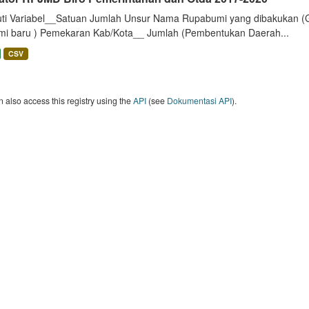
uti Variabel__Satuan Jumlah Unsur Nama Rupabumi yang dibakukan (
mi baru ) Pemekaran Kab/Kota__ Jumlah (Pembentukan Daerah...
CSV
 also access this registry using the
API
(see
Dokumentasi API
).