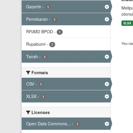
Gazertir
-
1
Melip
otono
Pemekaran
-
1
XLSX
RPJMD BPOD
-
1
You can
Rupabumi
-
1
Tanah
-
1
Formats
CSV
-
1
XLSX
-
1
Licenses
Open Data Commons...
-
1