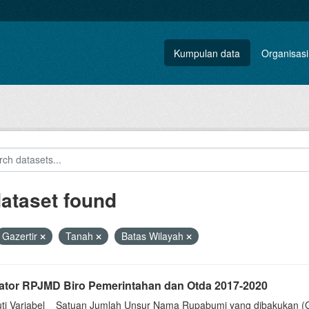
Kumpulan data
Organisasi
dataset found
Gazertir
Tanah
Batas Wilayah
kator RPJMD Biro Pemerintahan dan Otda 2017-2020
uti Variabel__Satuan Jumlah Unsur Nama Rupabumi yang dibakukan (