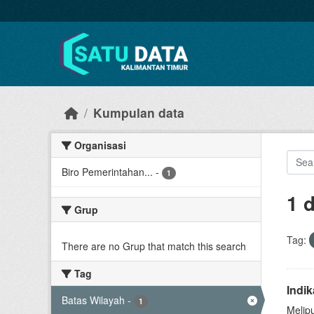
Skip to main content
Kumpulan data
Organisasi
Biro Pemerintahan...
-
1
1 
Grup
Tag:
There are no Grup that match this search
Tag
Indi
Batas Wilayah
-
1
Melip