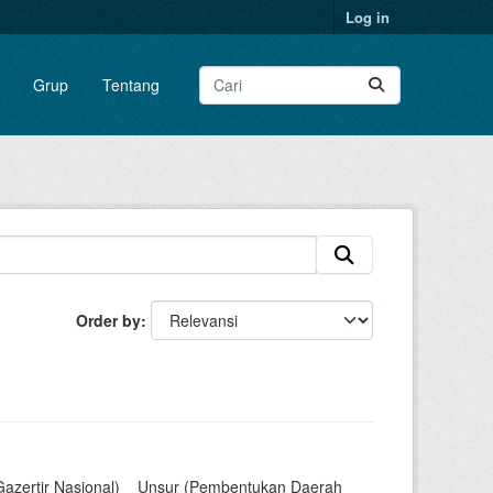
Log in
Grup
Tentang
Order by
Gazertir Nasional)__Unsur (Pembentukan Daerah