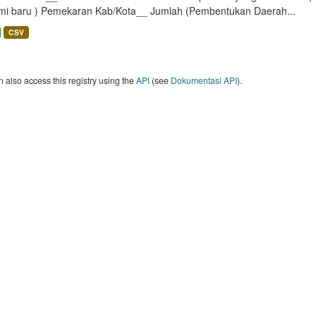
mi baru ) Pemekaran Kab/Kota__ Jumlah (Pembentukan Daerah...
CSV
 also access this registry using the
API
(see
Dokumentasi API
).