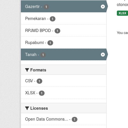
otono
Gazertir
-
1
XLSX
Pemekaran
-
1
RPJMD BPOD
-
1
You can
Rupabumi
-
1
Tanah
-
1
Formats
CSV
-
1
XLSX
-
1
Licenses
Open Data Commons...
-
1