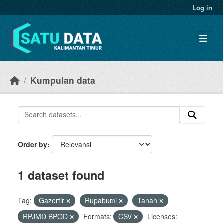
Skip to main content
Log in
Kumpulan data
Order by
1 dataset found
Tag:
Gazertir
Rupabumi
Tanah
RPJMD BPOD
Formats:
CSV
Licenses: