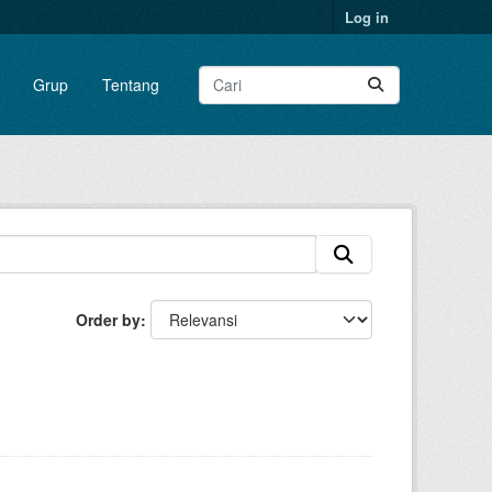
Log in
Grup
Tentang
Order by