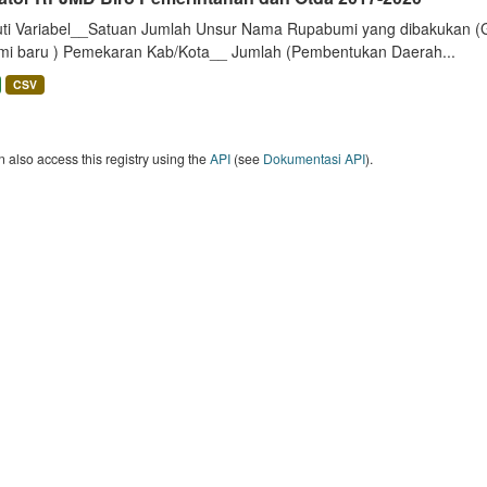
uti Variabel__Satuan Jumlah Unsur Nama Rupabumi yang dibakukan (
mi baru ) Pemekaran Kab/Kota__ Jumlah (Pembentukan Daerah...
CSV
 also access this registry using the
API
(see
Dokumentasi API
).