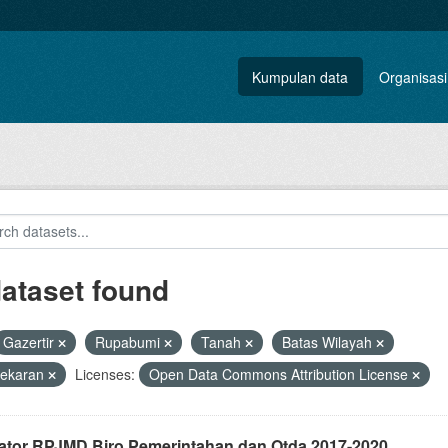
Kumpulan data
Organisasi
dataset found
Gazertir
Rupabumi
Tanah
Batas Wilayah
ekaran
Licenses:
Open Data Commons Attribution License
kator RPJMD Biro Pemerintahan dan Otda 2017-2020