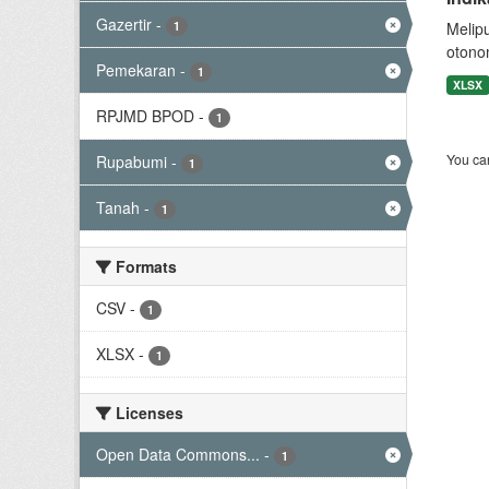
Gazertir
-
1
Melip
otono
Pemekaran
-
1
XLSX
RPJMD BPOD
-
1
You can
Rupabumi
-
1
Tanah
-
1
Formats
CSV
-
1
XLSX
-
1
Licenses
Open Data Commons...
-
1