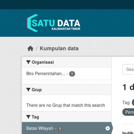
Skip to main content
Kumpulan data
Organisasi
Biro Pemerintahan...
-
1
1 
Grup
Tag:
There are no Grup that match this search
Pem
Tag
Batas Wilayah
-
1
Indi