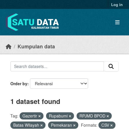
Skip to main content
Log in
Kumpulan data
Order by
1 dataset found
Tag:
Gazertir
Rupabumi
RPJMD BPOD
Batas Wilayah
Pemekaran
Formats:
CSV