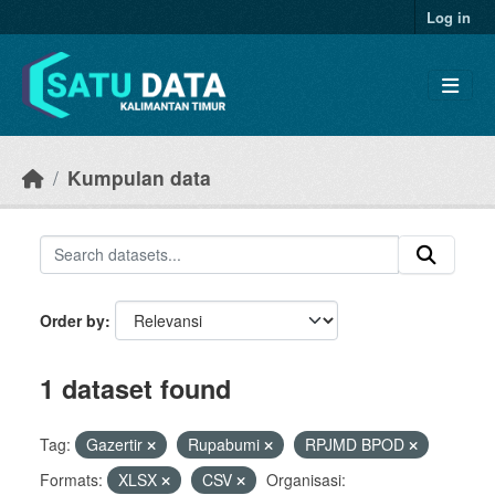
Skip to main content
Log in
Kumpulan data
Order by
1 dataset found
Tag:
Gazertir
Rupabumi
RPJMD BPOD
Formats:
XLSX
CSV
Organisasi: