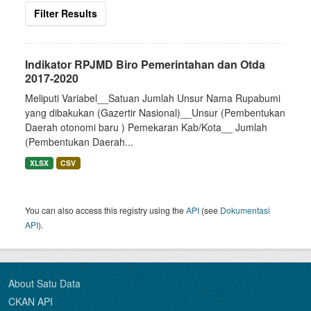
Filter Results
Indikator RPJMD Biro Pemerintahan dan Otda
2017-2020
Meliputi Variabel__Satuan Jumlah Unsur Nama Rupabumi
yang dibakukan (Gazertir Nasional)__Unsur (Pembentukan
Daerah otonomi baru ) Pemekaran Kab/Kota__ Jumlah
(Pembentukan Daerah...
XLSX
CSV
You can also access this registry using the
API
(see
Dokumentasi
API
).
About Satu Data
CKAN API