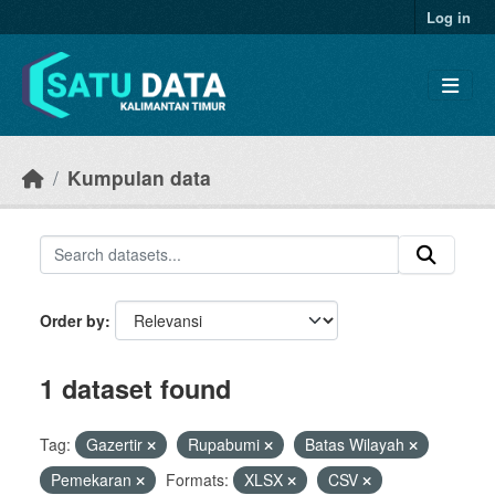
Skip to main content
Log in
Kumpulan data
Order by
1 dataset found
Tag:
Gazertir
Rupabumi
Batas Wilayah
Pemekaran
Formats:
XLSX
CSV