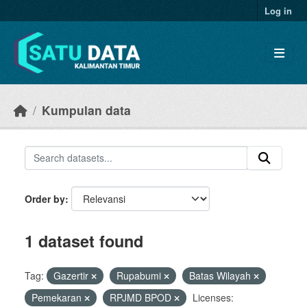
Skip to main content
Log in
Kumpulan data
Order by
1 dataset found
Tag:
Gazertir
Rupabumi
Batas Wilayah
Pemekaran
RPJMD BPOD
Licenses: