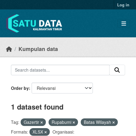
Skip to main content
Log in
Kumpulan data
Order by
1 dataset found
Tag:
Gazertir
Rupabumi
Batas Wilayah
Formats:
XLSX
Organisasi: