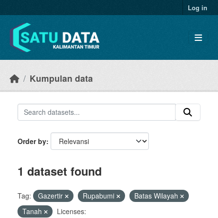
Skip to main content
Log in
Kumpulan data
Order by
1 dataset found
Tag:
Gazertir
Rupabumi
Batas Wilayah
Tanah
Licenses: