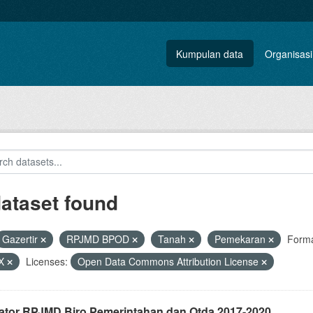
Kumpulan data
Organisasi
dataset found
Gazertir
RPJMD BPOD
Tanah
Pemekaran
Forma
X
Licenses:
Open Data Commons Attribution License
kator RPJMD Biro Pemerintahan dan Otda 2017-2020