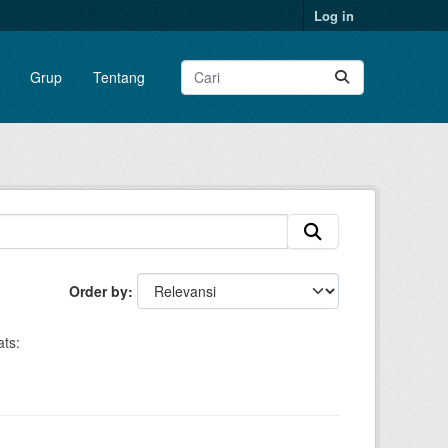
Log in
Grup
Tentang
Order by
ts: