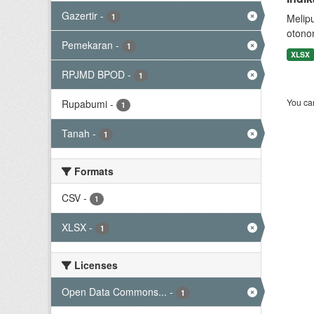
Gazertir
-
1
Melip
otono
Pemekaran
-
1
XLSX
RPJMD BPOD
-
1
You can
Rupabumi
-
1
Tanah
-
1
Formats
CSV
-
1
XLSX
-
1
Licenses
Open Data Commons...
-
1