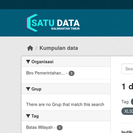
Skip to main content
Kumpulan data
Organisasi
Biro Pemerintahan...
-
1
1 
Grup
Tag:
There are no Grup that match this search
XLS
Tag
Batas Wilayah
-
1
Indi