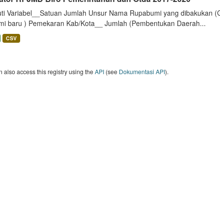
uti Variabel__Satuan Jumlah Unsur Nama Rupabumi yang dibakukan (
mi baru ) Pemekaran Kab/Kota__ Jumlah (Pembentukan Daerah...
CSV
 also access this registry using the
API
(see
Dokumentasi API
).