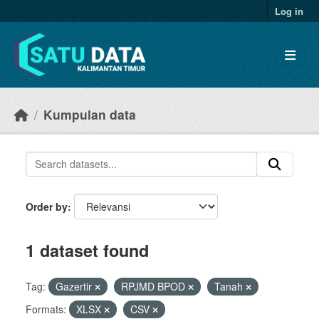
Skip to main content
Log in
Kumpulan data
Order by
1 dataset found
Tag:
Gazertir
RPJMD BPOD
Tanah
Formats:
XLSX
CSV