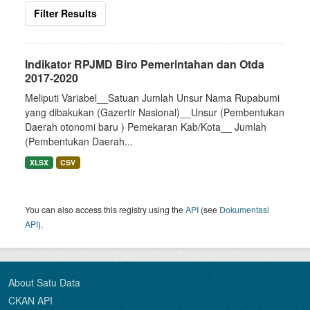
Filter Results
Indikator RPJMD Biro Pemerintahan dan Otda
2017-2020
Meliputi Variabel__Satuan Jumlah Unsur Nama Rupabumi
yang dibakukan (Gazertir Nasional)__Unsur (Pembentukan
Daerah otonomi baru ) Pemekaran Kab/Kota__ Jumlah
(Pembentukan Daerah...
XLSX
CSV
You can also access this registry using the
API
(see
Dokumentasi
API
).
About Satu Data
CKAN API