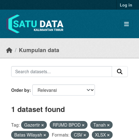
Skip to main content
Log in
Kumpulan data
Order by
1 dataset found
Tag:
Gazertir
RPJMD BPOD
Tanah
Batas Wilayah
Formats:
CSV
XLSX