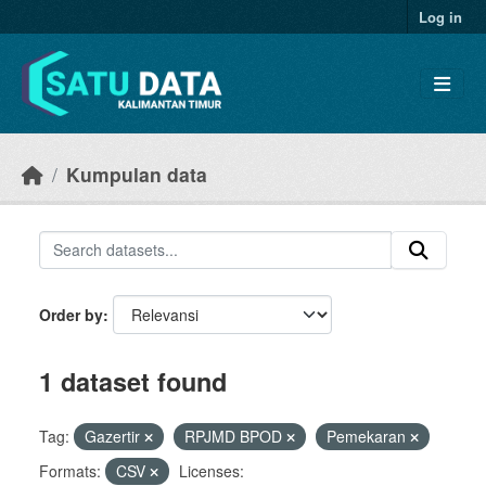
Skip to main content
Log in
Kumpulan data
Order by
1 dataset found
Tag:
Gazertir
RPJMD BPOD
Pemekaran
Formats:
CSV
Licenses: